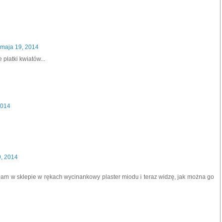
 maja 19, 2014
 płatki kwiatów...
2014
9, 2014
łam w sklepie w rękach wycinankowy plaster miodu i teraz widzę, jak można go