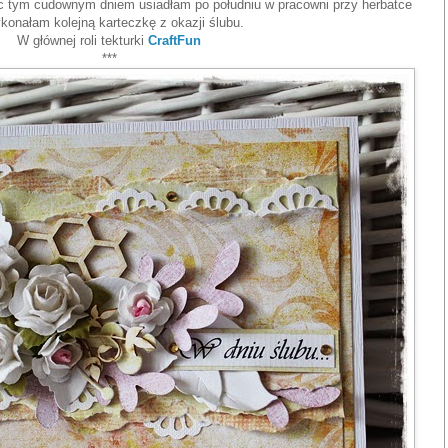
c tym cudownym dniem usiadłam po południu w pracowni przy herbatce
konałam kolejną karteczkę z okazji ślubu.
W głównej roli tekturki
CraftFun
***