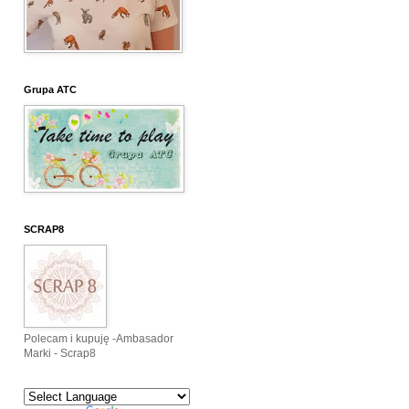
Grupa ATC
SCRAP8
Polecam i kupuję -Ambasador
Marki - Scrap8