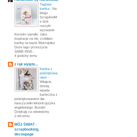
Tagowa
kartka
-
Na
blogu
ScrapAndM
e dziś
ruszyło
wyzwanie
Koronki i perełki. Jako
inspiracje na nie, zrobiłam
kartkę na bazie Wykrojnika
Duże tagi i przeszycia
SAME-INS0...
4 godziny temu
z rąk wyjęte...
Kartka z
podziękowa
niem
-
Witajcie,
dzisiaj
wpada
karteczka z
podziękowaniem dla
nauczycielki lektorki języka
angielskiego. Buziaki
Dziękuję za odwiedziny
2 dni temu
MÓJ ŚWIAT -
scrapbooking,
decoupage