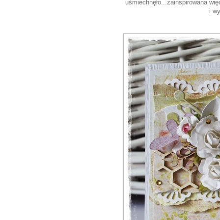
uśmiechnęło...zainspirowana wię
i wy