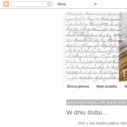
Strona główna
Moje projekty
W
poniedziałek, 19 maja 20
W dniu ślubu...
...dziś u nas bardzo piękny sł