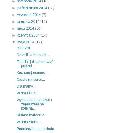
►
listopada 2014
(18)
►
października 2014
(18)
►
września 2014
(7)
►
sierpnia 2014
(12)
►
lipca 2014
(10)
►
czerwca 2014
(14)
▼
maja 2014
(17)
Miodziki...
Notesik w brązach...
Tutorial-jak zalterować
pędzel...
Kochanej mamusi...
Ciepło na sercu...
Dla mamy...
W dniu ślubu...
Wymianka notesowa i
zapraszam na
kolejną...
Ślubna karteczka
W dniu Ślubu...
Pudełeczko na herbatę