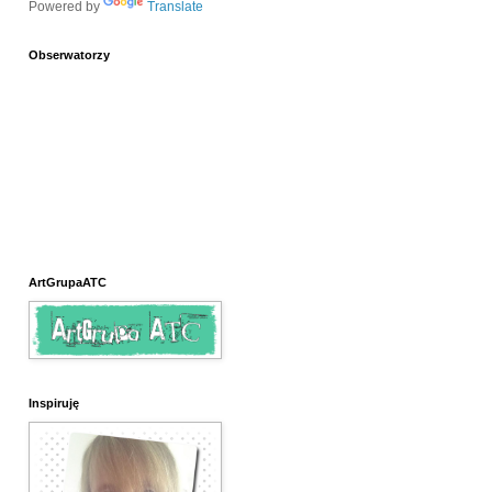
Powered by
Translate
Obserwatorzy
ArtGrupaATC
Inspiruję